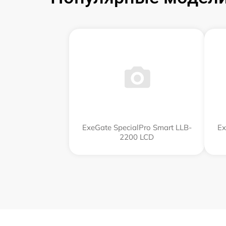
ExeGate SpecialPro Smart LLB-
Ex
2200 LCD