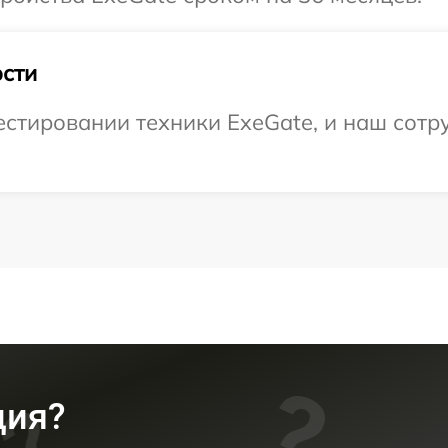
сти
тировании техники ExeGate, и наш сотру
ция?