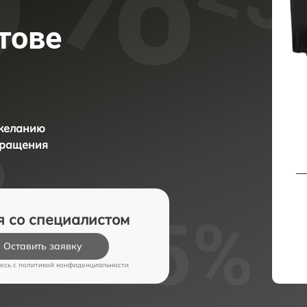
тове
 желанию
бращения
я со специалистом
Оставить заявку
есь c
политикой конфиденциальности