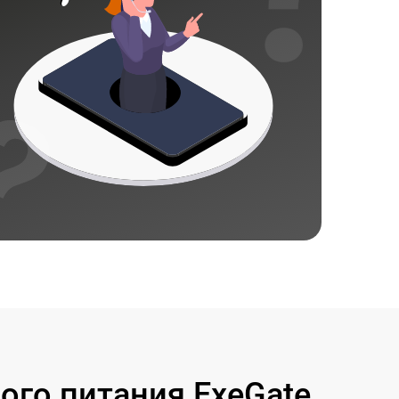
го питания ExeGate