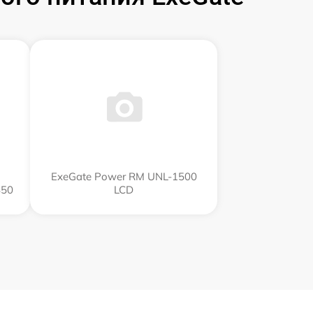
ExeGate Power RM UNL-1500
850
LCD