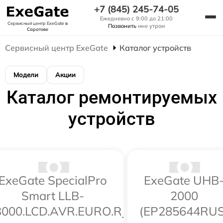
+7 (845) 245-74-05
Ежедневно с 9:00 до 21:00
Сервисный центр ExeGate
в
Позвонить
мне утром
Саратове
Сервисный центр ExeGate
Каталог устройств
Модели
Акции
Каталог ремонтируемых
устройств
ExeGate SpecialPro
ExeGate UHB
Smart LLB-
2000
3000.LCD.AVR.EURO.RJ.USB
(EP285644RUS