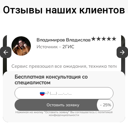
Отзывы наших клиентов
Владимиров Владислав
Нужна консультация?
Источник –
2ГИС
Закажите бесплатную консультацию
Сервис превзошел все ожидания, техника теперь в
Бесплатная консультация со
специалистом
Оставить заявку
Нажимая на кнопку "Оставить заявку" Вы соглашаетесь c
политикой
конфиденциальности