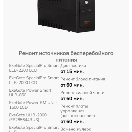
Ремонт источников бесперебойного
питания
ExeGate SpecialPro Smart
Диагностика
LLB-2200 LCD
от 15 мин.
ExeGate SpecialPro Smart
Ремонт блока питания
LLB-2000 LCD
от 60 мин.
ExeGate Power Smart
Ремонт силовой части
ULB-850
от 60 мин.
ExeGate Power RM UNL-
Ремонт платы
1500 LCD
управления
ExeGate UHB-2000
(восстановление)
(EP285644RUS)
от 60 мин.
ExeGate SpecialPro Smart
Замена кулера
LLB-